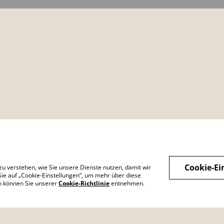
Cookie-Ei
zu verstehen, wie Sie unsere Dienste nutzen, damit wir
ns
Rechtliche Bestimmungen
Datenschutzbestimmunge
Cooki
ie auf „Cookie-Einstellungen“, um mehr über diese
n von SumUp
en können Sie unserer
Cookie-Richtlinie
entnehmen.