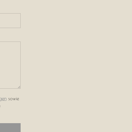
gen
sowie
u