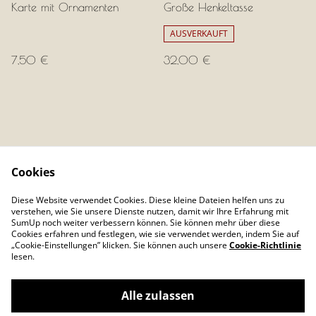
Karte mit Ornamenten
Große Henkeltasse
AUSVERKAUFT
7,50 €
32,00 €
Cookies
Kontaktieren Sie uns
Rechtliche Bestimmungen
Diese Website verwendet Cookies. Diese kleine Dateien helfen uns zu
Datenschutzbestimmunge
Cookie-Richtlinie
verstehen, wie Sie unsere Dienste nutzen, damit wir Ihre Erfahrung mit
n von SumUp
SumUp noch weiter verbessern können. Sie können mehr über diese
Cookies erfahren und festlegen, wie sie verwendet werden, indem Sie auf
„Cookie-Einstellungen” klicken. Sie können auch unsere
Cookie-Richtlinie
lesen.
Alle zulassen