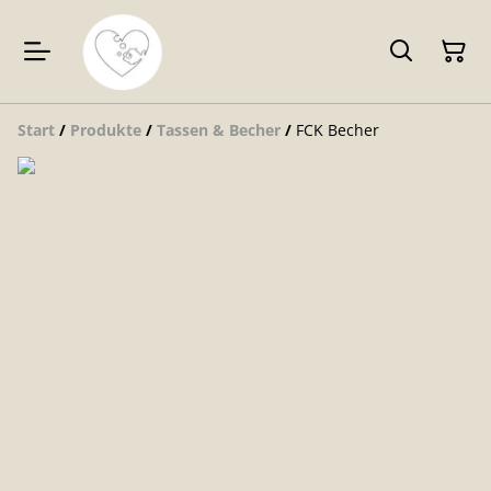
Start
/
Produkte
/
Tassen & Becher
/
FCK Becher